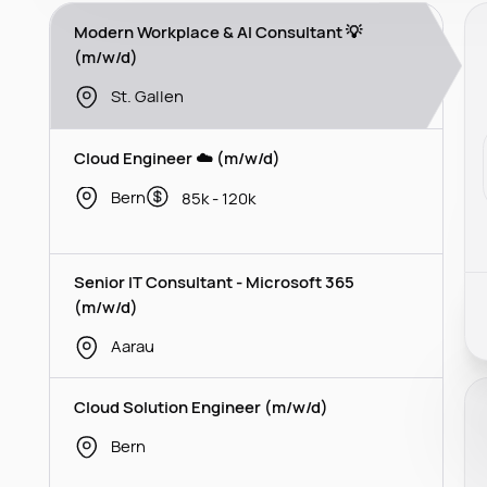
Modern Workplace & AI Consultant 💡
(m/w/d)
St. Gallen
Cloud Engineer ☁️ (m/w/d)
Bern
85k - 120k
Senior IT Consultant - Microsoft 365
(m/w/d)
Aarau
Cloud Solution Engineer (m/w/d)
Bern