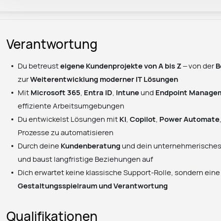
Verantwortung
Du betreust
eigene Kundenprojekte von A bis Z
– von der
B
zur
Weiterentwicklung moderner IT Lösungen
Mit
Microsoft 365
,
Entra ID
,
Intune
und
Endpoint Manage
effiziente Arbeitsumgebungen
Du entwickelst Lösungen mit
KI
,
Copilot
,
Power Automate
Prozesse zu automatisieren
Durch deine
Kundenberatung
und dein unternehmerisches
und baust langfristige Beziehungen auf
Dich erwartet keine klassische Support-Rolle, sondern ein
Gestaltungsspielraum und Verantwortung
Qualifikationen