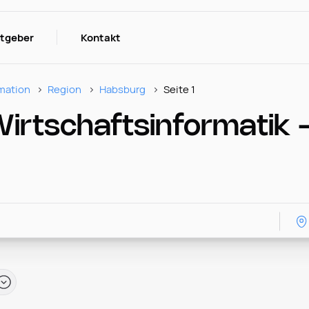
itgeber
Kontakt
rmation
Region
Habsburg
Seite 1
irtschaftsinformatik -