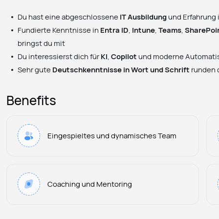
Du hast eine abgeschlossene
IT Ausbildung
und Erfahrung
Fundierte Kenntnisse in
Entra ID
,
Intune
,
Teams
,
SharePoi
bringst du mit
Du interessierst dich für
KI
,
Copilot
und moderne Automati
Sehr gute
Deutschkenntnisse in Wort und Schrift
runden d
Benefits
Eingespieltes und dynamisches Team
Coaching und Mentoring