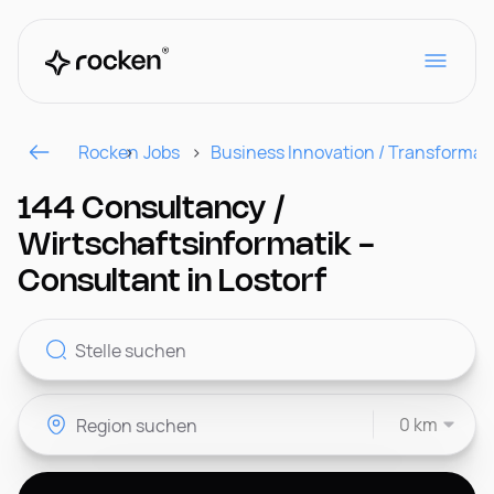
Rocken
Jobs
Business Innovation / Transformat
Für Arbeitgeber
144 Consultancy /
Wirtschaftsinformatik -
Kontakt
Consultant in Lostorf
CH
0 km