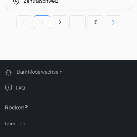
Zentralschweiz
1
2
...
15
Dark Mode
wechseln
FAQ
Rocken®
Über uns