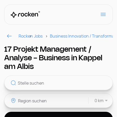
Rocken
Jobs
Business Innovation / Transformat
Für Arbeitgeber
17 Projekt Management /
Analyse - Business in Kappel
Kontakt
am Albis
CH
0 km