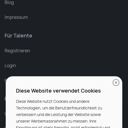
Blog
Impressum
Für Talente
Leonard Ramin
Recruiter at Rocken
Registrieren
Login
Karriere bei Rocken
Diese Website verwendet Cookies
Für Unternehmen
Diese Website nutzt Cookies und andere
Technologien, um die Benutzerfreundlichkeit zu
Unsere Dienstleistungen
verbessern und die Leistung der Website sowie
unserer Werbemassnahmen zu messen. Ihre
Einwilligung ist stets freiwillig, nicht erforderlich und