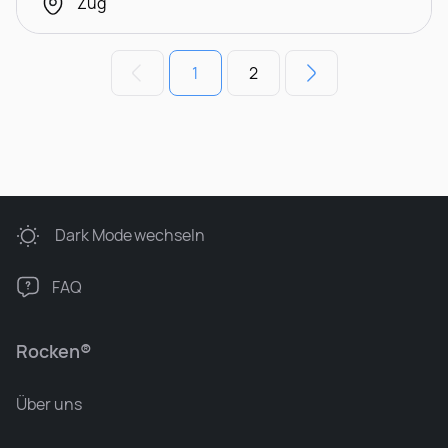
Zug
1
2
Dark Mode
wechseln
FAQ
Rocken®
Über uns