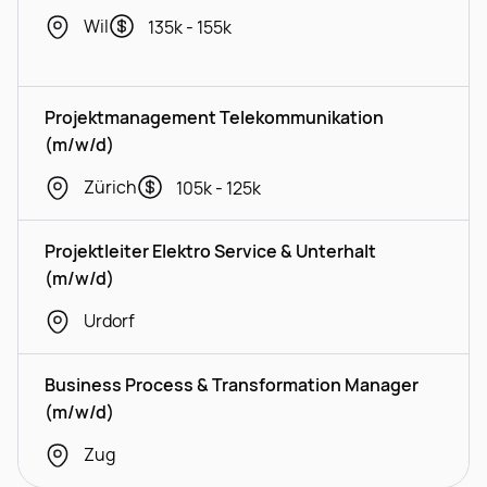
Wil
135k - 155k
Projektmanagement Telekommunikation
(m/w/d)
Zürich
105k - 125k
Projektleiter Elektro Service & Unterhalt
(m/w/d)
Urdorf
Business Process & Transformation Manager
(m/w/d)
Zug