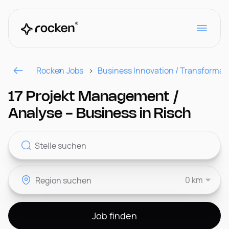
Rocken
Jobs
Business Innovation / Transformat
Für Arbeitgeber
17 Projekt Management /
Analyse - Business in Risch
Kontakt
0 km
CH
Job finden