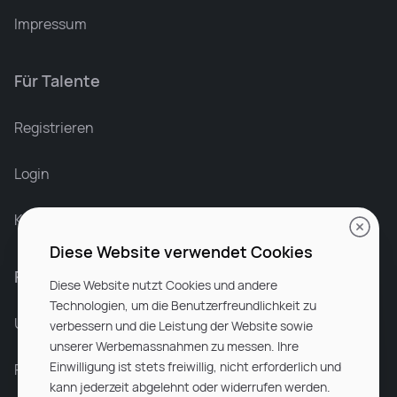
Impressum
Für Talente
Leonard Ramin
Recruiter at Rocken
Registrieren
Login
Karriere bei Rocken
Diese Website verwendet Cookies
Für Unternehmen
Diese Website nutzt Cookies und andere
Technologien, um die Benutzerfreundlichkeit zu
Unsere Dienstleistungen
verbessern und die Leistung der Website sowie
unserer Werbemassnahmen zu messen. Ihre
Einwilligung ist stets freiwillig, nicht erforderlich und
Partnerunternehmen
kann jederzeit abgelehnt oder widerrufen werden.