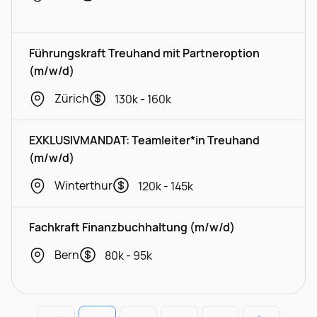
Führungskraft Treuhand mit Partneroption
(m/w/d)
Zürich
130k - 160k
EXKLUSIVMANDAT: Teamleiter*in Treuhand
(m/w/d)
Winterthur
120k - 145k
Fachkraft Finanzbuchhaltung (m/w/d)
Bern
80k - 95k