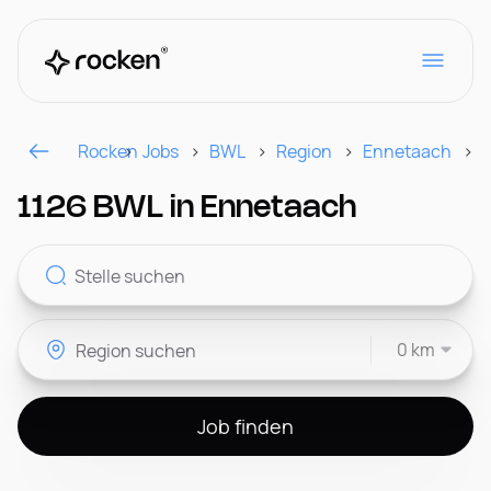
Rocken
Jobs
BWL
Region
Ennetaach
S
Für Arbeitgeber
1126 BWL in Ennetaach
Kontakt
0 km
CH
Job finden