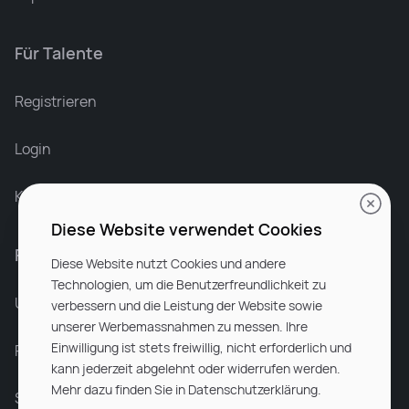
Für Talente
Leonard Ramin
Recruiter at Rocken
Registrieren
Login
Karriere bei Rocken
Diese Website verwendet Cookies
Für Unternehmen
Diese Website nutzt Cookies und andere
Technologien, um die Benutzerfreundlichkeit zu
Unsere Dienstleistungen
verbessern und die Leistung der Website sowie
unserer Werbemassnahmen zu messen. Ihre
Einwilligung ist stets freiwillig, nicht erforderlich und
Partnerunternehmen
kann jederzeit abgelehnt oder widerrufen werden.
Mehr dazu finden Sie in Datenschutzerklärung.
Sitemap