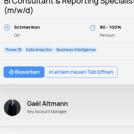
BI Consultant & Reporting Specialis
(m/w/d)
Schmerikon
80 - 100%
Ort
Pensum
Power BI
Data Analytics
Business Intelligence
Bewerben
in einem neuen Tab öffnen
Gaël Altmann
Key Account Manager