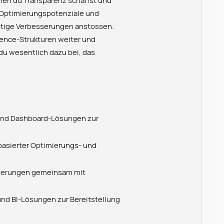
nen du Transparenz schaffst und
u Optimierungspotenziale und
ltige Verbesserungen anstossen.
gence-Strukturen weiter und
du wesentlich dazu bei, das
und Dashboard-Lösungen zur
asierter Optimierungs- und
rderungen gemeinsam mit
nd BI-Lösungen zur Bereitstellung