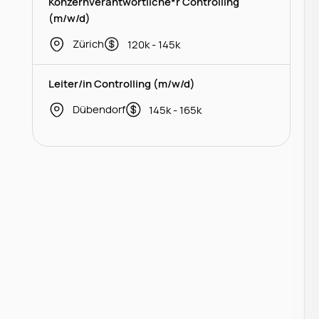
Konzernverantwortliche*r Controlling
(m/w/d)
Zürich
120k - 145k
Leiter/in Controlling (m/w/d)
Dübendorf
145k - 165k