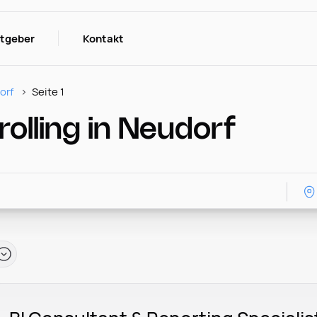
itgeber
Kontakt
orf
Seite 1
olling in Neudorf