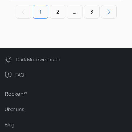
1
2
...
3
Dark Mode
wechseln
FAQ
Rocken®
Über uns
Blog