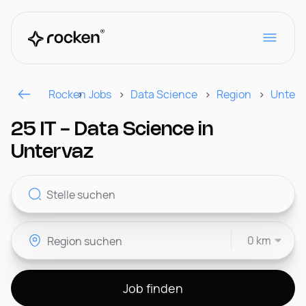
Rocken
Jobs
Data Science
Region
Unterv
Für Arbeitgeber
25 IT - Data Science in
Untervaz
Kontakt
0 km
CH
Job finden