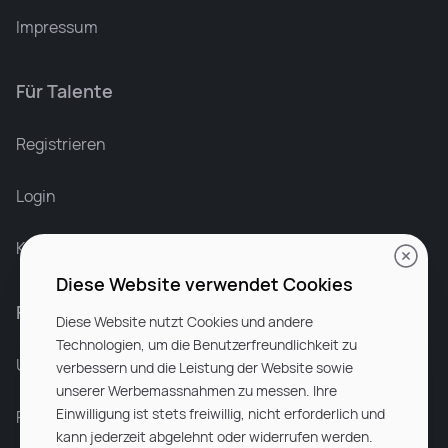
Impressum
Für Talente
Leonard Ramin
Recruiter at Rocken
Registrieren
Login
Karriere bei Rocken
Diese Website verwendet Cookies
Für Unternehmen
Diese Website nutzt Cookies und andere
Technologien, um die Benutzerfreundlichkeit zu
Unsere Dienstleistungen
verbessern und die Leistung der Website sowie
unserer Werbemassnahmen zu messen. Ihre
Einwilligung ist stets freiwillig, nicht erforderlich und
Partnerunternehmen
kann jederzeit abgelehnt oder widerrufen werden.