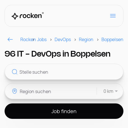
Rocken
Jobs
DevOps
Region
Boppelsen
Für Arbeitgeber
96 IT - DevOps in Boppelsen
Kontakt
0 km
CH
Job finden