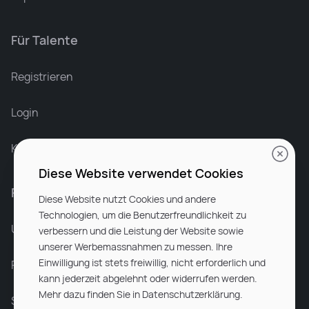
Für Talente
Leonard Ramin
Recruiter at Rocken
Registrieren
Login
Karriere bei Rocken
Diese Website verwendet Cookies
Für Unternehmen
Diese Website nutzt Cookies und andere
Technologien, um die Benutzerfreundlichkeit zu
Unsere Dienstleistungen
verbessern und die Leistung der Website sowie
unserer Werbemassnahmen zu messen. Ihre
Einwilligung ist stets freiwillig, nicht erforderlich und
Partnerunternehmen
kann jederzeit abgelehnt oder widerrufen werden.
Mehr dazu finden Sie in Datenschutzerklärung.
Sitemap