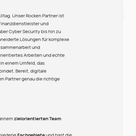
Alltag. Unser Rocken Partner ist
 Finanzdienstleister und
ber Cyber Security bis hin zu
hneiderte Lösungen für komplexe
 Zusammenarbeit und
rientiertes Arbeiten und echte
 in einem Umfeld, das
ndet. Bereit, digitale
n Partner genau die richtige
n einem
zielorientierten Team
chiedene
Fachgebiete
und hast die