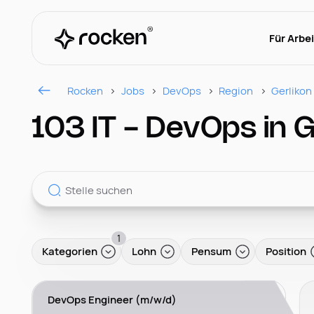
Für Arbe
Rocken
Jobs
DevOps
Region
Gerlikon
103 IT - DevOps in G
1
Kategorien
Lohn
Pensum
Position
DevOps Engineer (m/w/d)