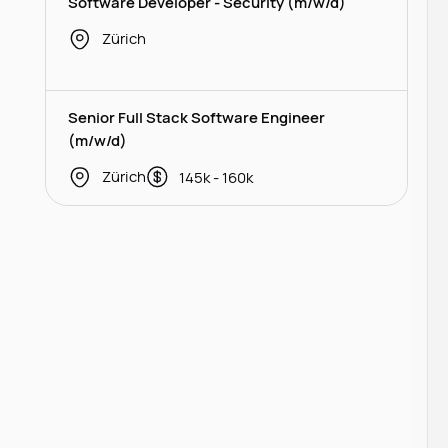
Software Developer - Security (m/w/d)
Zürich
Senior Full Stack Software Engineer
(m/w/d)
Zürich
145k - 160k