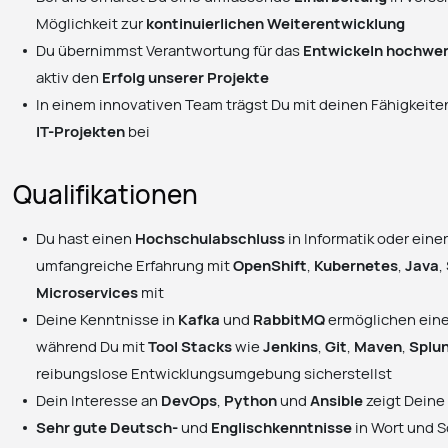
Möglichkeit zur
kontinuierlichen Weiterentwicklung
Du übernimmst Verantwortung für das
Entwickeln hochwer
aktiv den
Erfolg unserer Projekte
In einem innovativen Team trägst Du mit deinen Fähigkeite
IT-Projekten
bei
Qualifikationen
Du hast einen
Hochschulabschluss
in Informatik oder eine
umfangreiche Erfahrung mit
OpenShift
,
Kubernetes
,
Java
,
Microservices
mit
Deine Kenntnisse in
Kafka
und
RabbitMQ
ermöglichen eine
während Du mit
Tool Stacks
wie
Jenkins
,
Git
,
Maven
,
Splu
reibungslose Entwicklungsumgebung sicherstellst
Dein Interesse an
DevOps
,
Python
und
Ansible
zeigt Deine
Sehr gute Deutsch-
und
Englischkenntnisse
in Wort und S