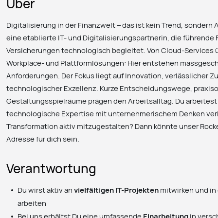
Über
Digitalisierung in der Finanzwelt – das ist kein Trend, sondern 
eine etablierte IT- und Digitalisierungspartnerin, die führende
Versicherungen technologisch begleitet. Von Cloud-Services ü
Workplace- und Plattformlösungen: Hier entstehen massgesc
Anforderungen. Der Fokus liegt auf Innovation, verlässlicher
technologischer Exzellenz. Kurze Entscheidungswege, praxiso
Gestaltungsspielräume prägen den Arbeitsalltag. Du arbeitest
technologische Expertise mit unternehmerischem Denken verbi
Transformation aktiv mitzugestalten? Dann könnte unser Rocke
Adresse für dich sein.
Verantwortung
Du wirst aktiv an
vielfältigen IT-Projekten
mitwirken und i
arbeiten
Bei uns erhältst Du eine umfassende
Einarbeitung
in vers