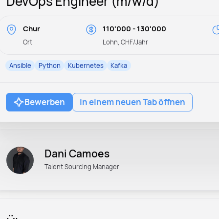
DevOps Engineer (m/w/d)
Chur
110'000 - 130'000
Ort
Lohn, CHF/Jahr
Ansible
Python
Kubernetes
Kafka
Bewerben
in einem neuen Tab öffnen
Dani Camoes
Talent Sourcing Manager