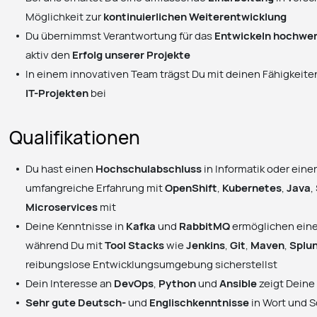
Möglichkeit zur
kontinuierlichen Weiterentwicklung
Du übernimmst Verantwortung für das
Entwickeln hochwer
aktiv den
Erfolg unserer Projekte
In einem innovativen Team trägst Du mit deinen Fähigkeite
IT-Projekten
bei
Qualifikationen
Du hast einen
Hochschulabschluss
in Informatik oder eine
umfangreiche Erfahrung mit
OpenShift
,
Kubernetes
,
Java
,
Microservices
mit
Deine Kenntnisse in
Kafka
und
RabbitMQ
ermöglichen eine
während Du mit
Tool Stacks
wie
Jenkins
,
Git
,
Maven
,
Splu
reibungslose Entwicklungsumgebung sicherstellst
Dein Interesse an
DevOps
,
Python
und
Ansible
zeigt Deine
Sehr gute Deutsch-
und
Englischkenntnisse
in Wort und S