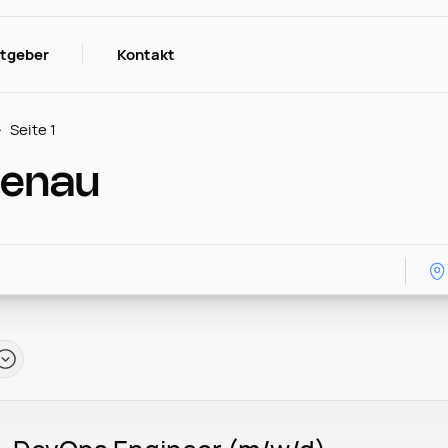
itgeber
Kontakt
Seite 1
Henau