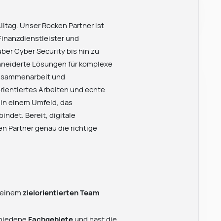
Alltag. Unser Rocken Partner ist
 Finanzdienstleister und
ber Cyber Security bis hin zu
hneiderte Lösungen für komplexe
 Zusammenarbeit und
rientiertes Arbeiten und echte
 in einem Umfeld, das
ndet. Bereit, digitale
n Partner genau die richtige
n einem
zielorientierten Team
chiedene
Fachgebiete
und hast die