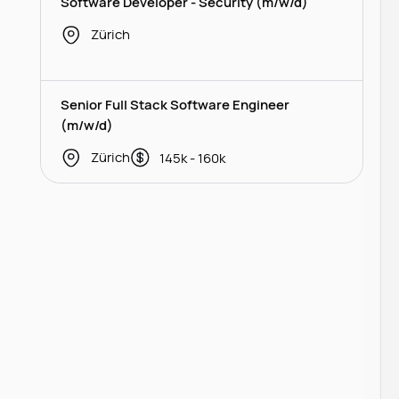
Software Developer - Security (m/w/d)
Zürich
Senior Full Stack Software Engineer
(m/w/d)
Zürich
145k - 160k