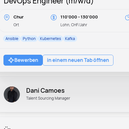
DevOps Engineer (m/w/d)
Chur
110'000 - 130'000
Ort
Lohn, CHF/Jahr
Ansible
Python
Kubernetes
Kafka
Bewerben
in einem neuen Tab öffnen
Dani Camoes
Talent Sourcing Manager