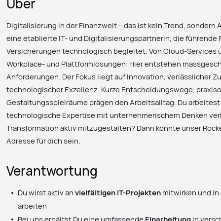
Über
Digitalisierung in der Finanzwelt – das ist kein Trend, sondern 
eine etablierte IT- und Digitalisierungspartnerin, die führende
Versicherungen technologisch begleitet. Von Cloud-Services ü
Workplace- und Plattformlösungen: Hier entstehen massgesc
Anforderungen. Der Fokus liegt auf Innovation, verlässlicher
technologischer Exzellenz. Kurze Entscheidungswege, praxiso
Gestaltungsspielräume prägen den Arbeitsalltag. Du arbeitest
technologische Expertise mit unternehmerischem Denken verbi
Transformation aktiv mitzugestalten? Dann könnte unser Rocke
Adresse für dich sein.
Verantwortung
Du wirst aktiv an
vielfältigen IT-Projekten
mitwirken und i
arbeiten
Bei uns erhältst Du eine umfassende
Einarbeitung
in vers