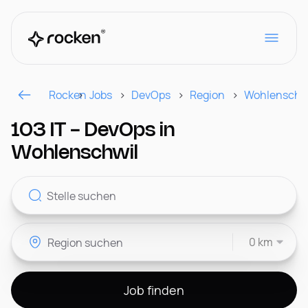
Rocken
Jobs
DevOps
Region
Wohlenschw
Für Arbeitgeber
103 IT - DevOps in
Wohlenschwil
Kontakt
0 km
CH
Job finden