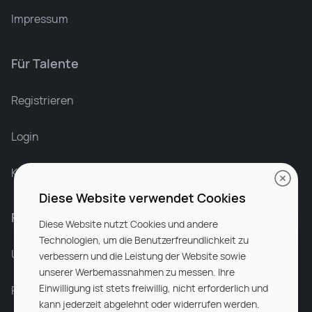
Impressum
Für Talente
Leonard Ramin
Recruiter at Rocken
Registrieren
Login
Karriere bei Rocken
Diese Website verwendet Cookies
Für Unternehmen
Diese Website nutzt Cookies und andere
Technologien, um die Benutzerfreundlichkeit zu
Unsere Dienstleistungen
verbessern und die Leistung der Website sowie
unserer Werbemassnahmen zu messen. Ihre
Einwilligung ist stets freiwillig, nicht erforderlich und
Partnerunternehmen
kann jederzeit abgelehnt oder widerrufen werden.