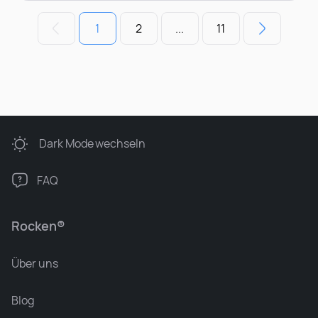
1
2
...
11
Dark Mode
wechseln
FAQ
Rocken®
Über uns
Blog