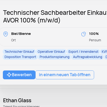
Technischer Sachbearbeiter Einkau
AVOR 100% (m/w/d)
Biel/Bienne
100%
Ort
Pensum
Technischer Einkauf
Operativer Einkauf
Export / Innendienst
KV
Disposition Transport
Produktionsplanung
Auftragsabwicklung
Bewerben
in einem neuen Tab öffnen
Ethan Glass
Talent Sourcing Manager