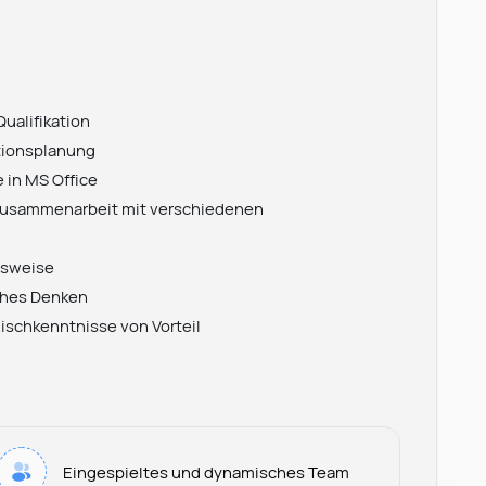
ualifikation
ktionsplanung
 in MS Office
Zusammenarbeit mit verschiedenen
itsweise
ches Denken
lischkenntnisse von Vorteil
Eingespieltes und dynamisches Team