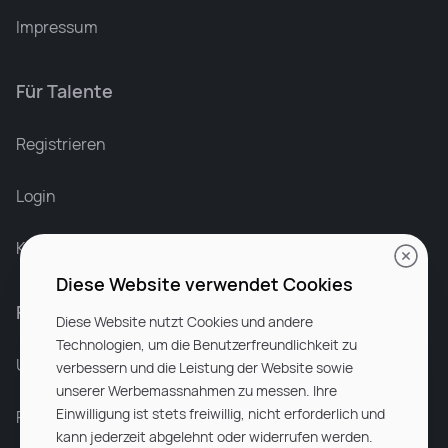
Impressum
Für Talente
Leonard Ramin
Recruiter at Rocken
Registrieren
Login
Karriere bei Rocken
Diese Website verwendet Cookies
Für Unternehmen
Diese Website nutzt Cookies und andere
Technologien, um die Benutzerfreundlichkeit zu
Unsere Dienstleistungen
verbessern und die Leistung der Website sowie
unserer Werbemassnahmen zu messen. Ihre
Einwilligung ist stets freiwillig, nicht erforderlich und
Partnerunternehmen
kann jederzeit abgelehnt oder widerrufen werden.