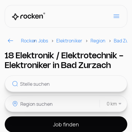
Rocken
Jobs
Elektroniker
Region
Bad Zur
Für Arbeitgeber
18 Elektronik / Elektrotechnik -
Elektroniker in Bad Zurzach
Kontakt
0 km
CH
Job finden