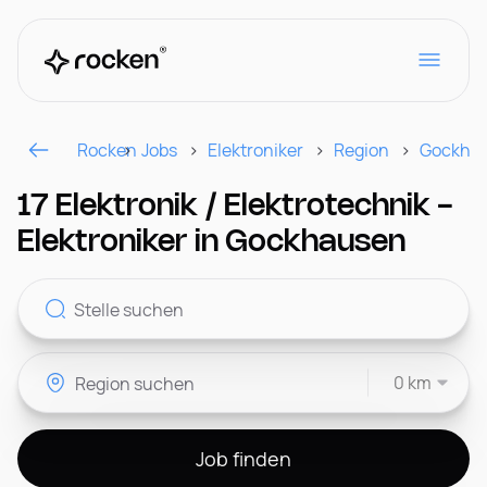
Rocken
Jobs
Elektroniker
Region
Gockha
Für Arbeitgeber
17 Elektronik / Elektrotechnik -
Elektroniker in Gockhausen
Kontakt
0 km
CH
Job finden