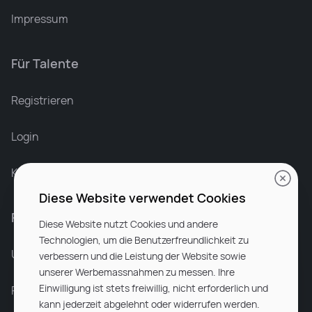
Impressum
Für Talente
Leonard Ramin
Recruiter at Rocken
Registrieren
Login
Karriere bei Rocken
Diese Website verwendet Cookies
Für Unternehmen
Diese Website nutzt Cookies und andere
Technologien, um die Benutzerfreundlichkeit zu
Unsere Dienstleistungen
verbessern und die Leistung der Website sowie
unserer Werbemassnahmen zu messen. Ihre
Einwilligung ist stets freiwillig, nicht erforderlich und
Partnerunternehmen
kann jederzeit abgelehnt oder widerrufen werden.