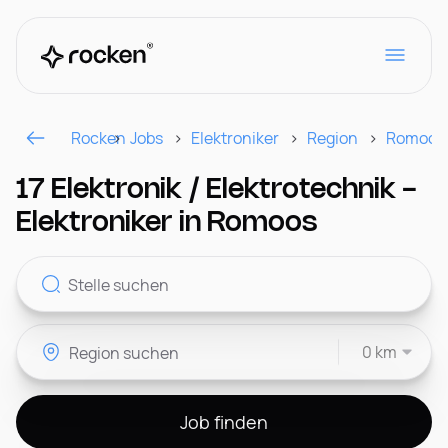
Rocken
Jobs
Elektroniker
Region
Romoos
Für Arbeitgeber
17 Elektronik / Elektrotechnik -
Elektroniker in Romoos
Kontakt
0 km
CH
Job finden