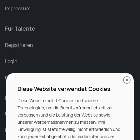
Impressum
Für Talente
Leonard Ramin
Recruiter at Rocken
Registrieren
Login
Karriere bei Rocken
Diese Website verwendet Cookies
Für Unternehmen
Diese Website nutzt Cookies und andere
Technologien, um die Benutzerfreundlichkeit zu
Unsere Dienstleistungen
verbessern und die Leistung der Website sowie
unserer Werbemassnahmen zu messen. Ihre
Einwilligung ist stets freiwillig, nicht erforderlich und
Partnerunternehmen
kann jederzeit abgelehnt oder widerrufen werden.