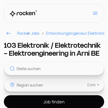
Rocken
Jobs
Entwicklungsingenieur Elektronik/
Für Arbeitgeber
103 Elektronik / Elektrotechnik
- Elektroengineering in Arni BE
Kontakt
0 km
CH
Job finden