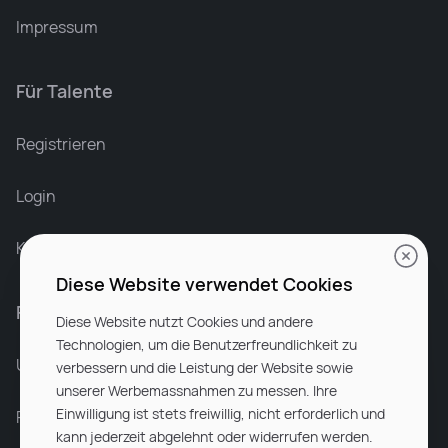
Impressum
Für Talente
Leonard Ramin
Recruiter at Rocken
Registrieren
Login
Karriere bei Rocken
Diese Website verwendet Cookies
Für Unternehmen
Diese Website nutzt Cookies und andere
Technologien, um die Benutzerfreundlichkeit zu
Unsere Dienstleistungen
verbessern und die Leistung der Website sowie
unserer Werbemassnahmen zu messen. Ihre
Einwilligung ist stets freiwillig, nicht erforderlich und
Partnerunternehmen
kann jederzeit abgelehnt oder widerrufen werden.