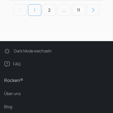
1
2
...
11
Dark Mode
wechseln
FAQ
Rocken®
Über uns
Blog