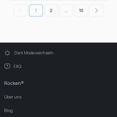
1
2
...
10
Dark Mode
wechseln
FAQ
Rocken®
Über uns
Blog