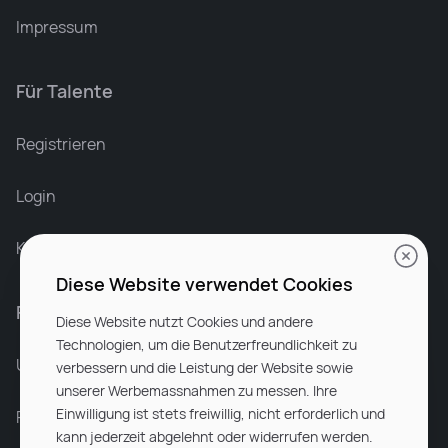
Impressum
Für Talente
Leonard Ramin
Recruiter at Rocken
Registrieren
Login
Karriere bei Rocken
Diese Website verwendet Cookies
Für Unternehmen
Diese Website nutzt Cookies und andere
Technologien, um die Benutzerfreundlichkeit zu
Unsere Dienstleistungen
verbessern und die Leistung der Website sowie
unserer Werbemassnahmen zu messen. Ihre
Einwilligung ist stets freiwillig, nicht erforderlich und
Partnerunternehmen
kann jederzeit abgelehnt oder widerrufen werden.