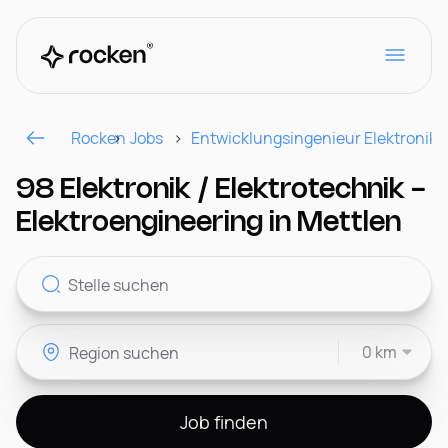
Rocken
Jobs
Entwicklungsingenieur Elektronik/
Für Arbeitgeber
98 Elektronik / Elektrotechnik -
Elektroengineering in Mettlen
Kontakt
0 km
CH
Job finden