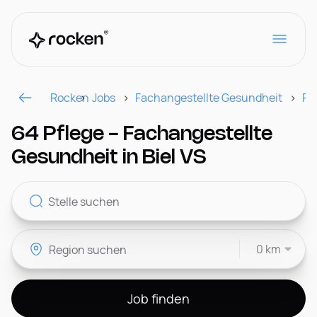
Rocken
Jobs
Fachangestellte Gesundheit
Re
Für Arbeitgeber
64 Pflege - Fachangestellte
Gesundheit in Biel VS
Kontakt
0 km
CH
Job finden