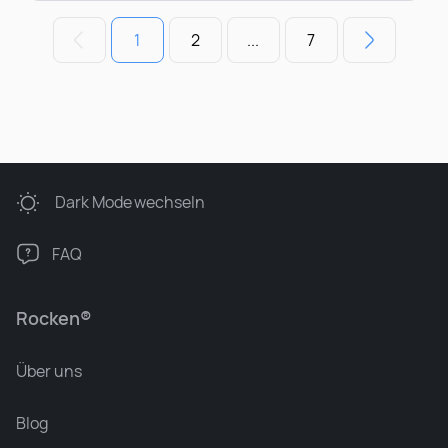
1
2
...
7
Dark Mode
wechseln
FAQ
Rocken®
Über uns
Blog