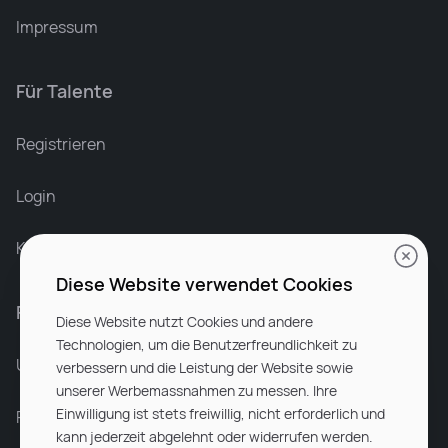
Impressum
Für Talente
Leonard Ramin
Recruiter at Rocken
Registrieren
Login
Karriere bei Rocken
Diese Website verwendet Cookies
Für Unternehmen
Diese Website nutzt Cookies und andere
Technologien, um die Benutzerfreundlichkeit zu
Unsere Dienstleistungen
verbessern und die Leistung der Website sowie
unserer Werbemassnahmen zu messen. Ihre
Einwilligung ist stets freiwillig, nicht erforderlich und
Partnerunternehmen
kann jederzeit abgelehnt oder widerrufen werden.