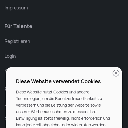
Impressum
Für Talente
Leonard Ramin
Recruiter at Rocken
Registrieren
Login
Karriere bei Rocken
Diese Website verwendet Cookies
Für Unternehmen
Diese Website nutzt Cookies und andere
Technologien, um die Benutzerfreundlichkeit zu
Unsere Dienstleistungen
verbessern und die Leistung der Website sowie
unserer Werbemassnahmen zu messen. Ihre
Einwilligung ist stets freiwillig, nicht erforderlich und
Partnerunternehmen
kann jederzeit abgelehnt oder widerrufen werden.