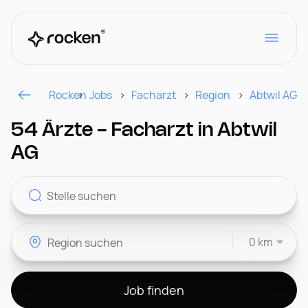
Rocken
Jobs
Facharzt
Region
Abtwil AG
Für Arbeitgeber
54 Ärzte - Facharzt in Abtwil
AG
Kontakt
0 km
CH
Job finden