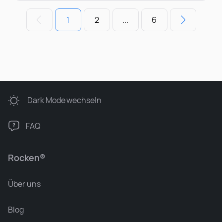
1
2
...
6
Dark Mode
wechseln
FAQ
Rocken®
Über uns
Blog