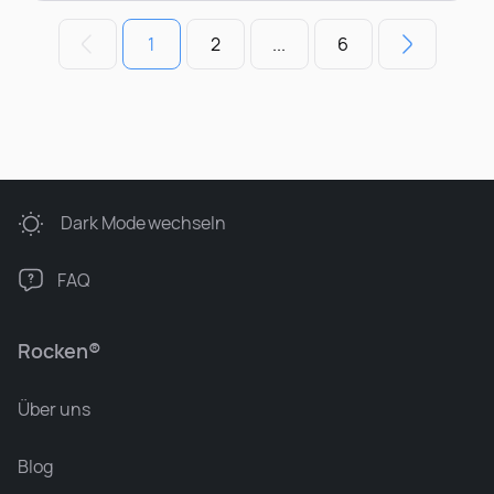
1
2
...
6
Dark Mode
wechseln
FAQ
Rocken®
Über uns
Blog