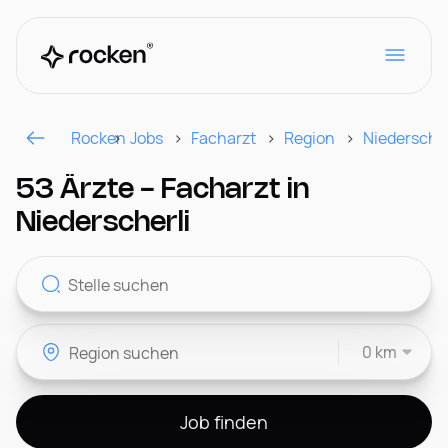
Rocken
Jobs
Facharzt
Region
Niederscher
Für Arbeitgeber
53 Ärzte - Facharzt in
Niederscherli
Kontakt
0 km
CH
Job finden