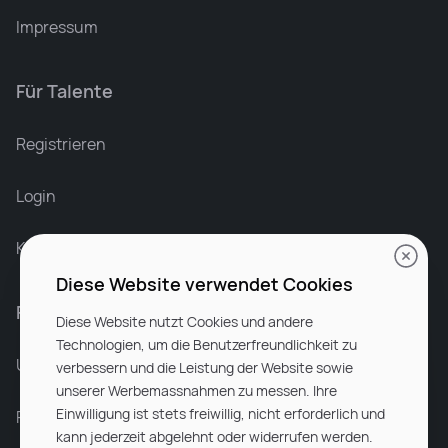
Impressum
Für Talente
Leonard Ramin
Recruiter at Rocken
Registrieren
Login
Karriere bei Rocken
Diese Website verwendet Cookies
Für Unternehmen
Diese Website nutzt Cookies und andere
Technologien, um die Benutzerfreundlichkeit zu
Unsere Dienstleistungen
verbessern und die Leistung der Website sowie
unserer Werbemassnahmen zu messen. Ihre
Einwilligung ist stets freiwillig, nicht erforderlich und
Partnerunternehmen
kann jederzeit abgelehnt oder widerrufen werden.