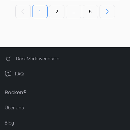
1
2
...
6
Dark Mode
wechseln
FAQ
Rocken®
Über uns
Blog