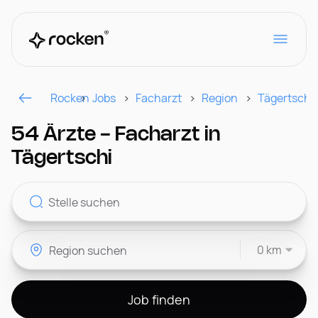
Rocken
Jobs
Facharzt
Region
Tägertschi
Für Arbeitgeber
54 Ärzte - Facharzt in
Tägertschi
Kontakt
0 km
CH
Job finden