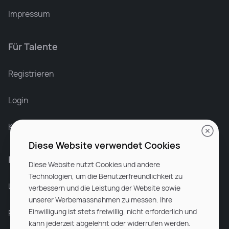
Impressum
Für Talente
Leonard Ramin
Recruiter at Rocken
Registrieren
Login
Karriere bei Rocken
Diese Website verwendet Cookies
Für Unternehmen
Diese Website nutzt Cookies und andere
Technologien, um die Benutzerfreundlichkeit zu
Unsere Dienstleistungen
verbessern und die Leistung der Website sowie
unserer Werbemassnahmen zu messen. Ihre
Einwilligung ist stets freiwillig, nicht erforderlich und
Partnerunternehmen
kann jederzeit abgelehnt oder widerrufen werden.