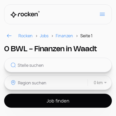
Rocken
Jobs
Finanzen
Seite 1
Für Arbeitgeber
0 BWL - Finanzen in Waadt
Kontakt
0 km
CH
Job finden