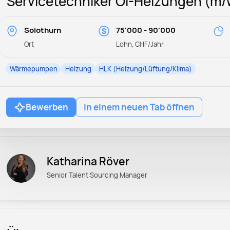
Servicetechniker Öl-Heizungen (m/
Solothurn
75'000 - 90'000
Ort
Lohn, CHF/Jahr
Wärmepumpen
Heizung
HLK (Heizung/Lüftung/Klima)
Bewerben
in einem neuen Tab öffnen
Katharina Röver
Senior Talent Sourcing Manager