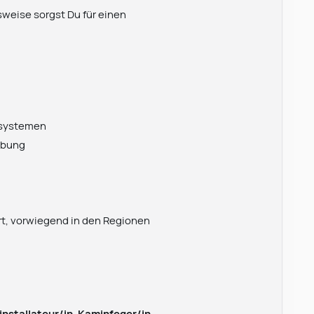
weise sorgst Du für einen
zsystemen
ebung
t, vorwiegend in den Regionen
nstallateur/in
,
Kaminfeger/in
,