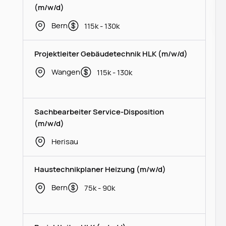
(m/w/d)
Bern
115k - 130k
Projektleiter Gebäudetechnik HLK (m/w/d)
Wangen
115k - 130k
Sachbearbeiter Service-Disposition
(m/w/d)
Herisau
Haustechnikplaner Heizung (m/w/d)
Bern
75k - 90k