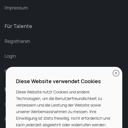
Impressum
Für Talente
Leonard Ramin
Recruiter at Rocken
Registrieren
Login
Karriere bei Rocken
Diese Website verwendet Cookies
Für Unternehmen
Diese Website nutzt Cookies und andere
Technologien, um die Benutzerfreundlichkeit zu
Unsere Dienstleistungen
verbessern und die Leistung der Website sowie
unserer Werbemassnahmen zu messen. Ihre
Einwilligung ist stets freiwillig, nicht erforderlich und
Partnerunternehmen
kann jederzeit abgelehnt oder widerrufen werden.