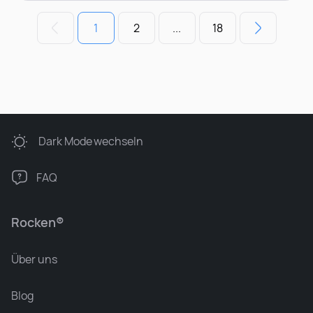
1
2
...
18
Dark Mode
wechseln
FAQ
Rocken®
Über uns
Blog