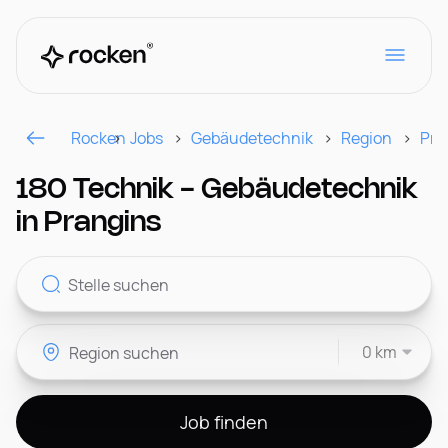
Rocken
Jobs
Gebäudetechnik
Region
Pra
Für Arbeitgeber
180 Technik - Gebäudetechnik
in Prangins
Kontakt
0 km
CH
Job finden