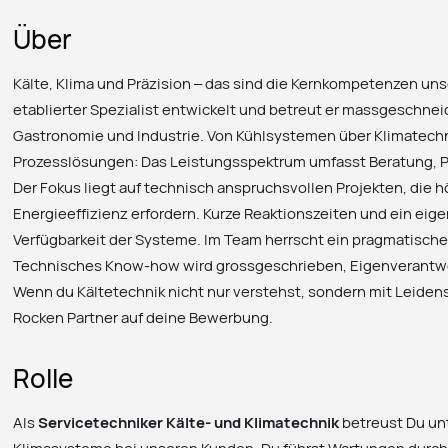
Über
Kälte, Klima und Präzision – das sind die Kernkompetenzen uns
etablierter Spezialist entwickelt und betreut er massgeschne
Gastronomie und Industrie. Von Kühlsystemen über Klimatechn
Prozesslösungen: Das Leistungsspektrum umfasst Beratung, Pla
Der Fokus liegt auf technisch anspruchsvollen Projekten, die 
Energieeffizienz erfordern. Kurze Reaktionszeiten und ein eig
Verfügbarkeit der Systeme. Im Team herrscht ein pragmatischer,
Technisches Know-how wird grossgeschrieben, Eigenverantwor
Wenn du Kältetechnik nicht nur verstehst, sondern mit Leidens
Rocken Partner auf deine Bewerbung.
Rolle
Als
Servicetechniker Kälte- und Klimatechnik
betreust Du unt