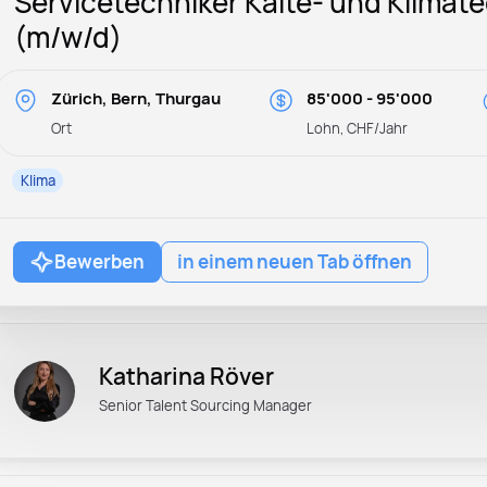
Servicetechniker Kälte- und Klimat
(m/w/d)
Zürich, Bern, Thurgau
85'000 - 95'000
Ort
Lohn, CHF/Jahr
Klima
Bewerben
in einem neuen Tab öffnen
Katharina Röver
Senior Talent Sourcing Manager