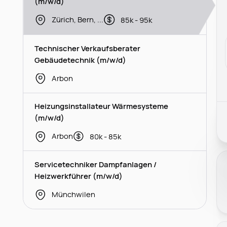
(m/w/d)
Zürich, Bern, Thurgau
85k - 95k
Technischer Verkaufsberater
Gebäudetechnik (m/w/d)
Arbon
Heizungsinstallateur Wärmesysteme
(m/w/d)
Arbon
80k - 85k
Servicetechniker Dampfanlagen /
Heizwerkführer (m/w/d)
Münchwilen