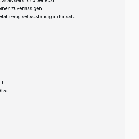
 analysierst und behebst
einen zuverlässigen
efahrzeug selbstständig im Einsatz
rt
ätze