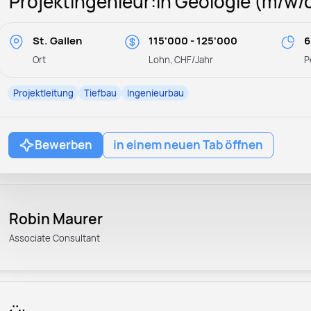
Projektingenieur:in Geologie (m/w/
St. Gallen
115'000 - 125'000
6
Ort
Lohn, CHF/Jahr
P
Projektleitung
Tiefbau
Ingenieurbau
Bewerben
in einem neuen Tab öffnen
Robin Maurer
Associate Consultant