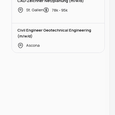
CAD-Zeichner Netzplanung (m/w/d)
St. Gallen
78k - 95k
Civil Engineer Geotechnical Engineering
(m/w/d)
Ascona