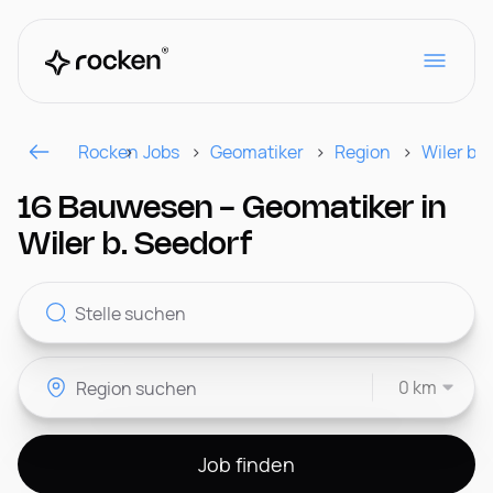
Rocken
Jobs
Geomatiker
Region
Wiler b. 
Für Arbeitgeber
16 Bauwesen - Geomatiker in
Wiler b. Seedorf
Kontakt
0 km
CH
Job finden