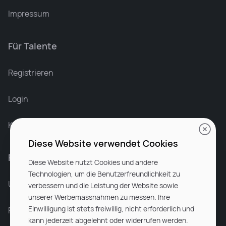
Impressum
Für Talente
Leonard Ramin
Recruiter at Rocken
Registrieren
Login
Karriere bei Rocken
Diese Website verwendet Cookies
Für Unternehmen
Diese Website nutzt Cookies und andere
Technologien, um die Benutzerfreundlichkeit zu
Unsere Dienstleistungen
verbessern und die Leistung der Website sowie
unserer Werbemassnahmen zu messen. Ihre
Einwilligung ist stets freiwillig, nicht erforderlich und
Partnerunternehmen
kann jederzeit abgelehnt oder widerrufen werden.