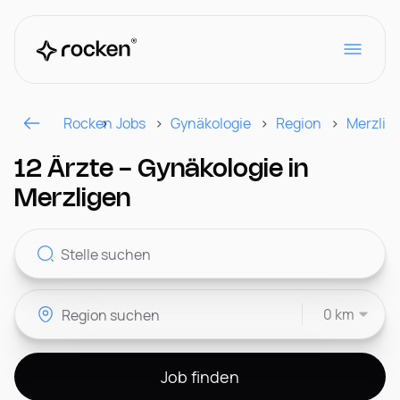
Rocken
Jobs
Gynäkologie
Region
Merzlig
Für Arbeitgeber
12 Ärzte - Gynäkologie in
Merzligen
Kontakt
0 km
CH
Job finden