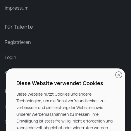
Impressum
Für Talente
Leonard Ramin
Recruiter at Rocken
Registrieren
Login
Karriere bei Rocken
Diese Website verwendet Cookies
Für Unternehmen
Diese Website nutzt Cookies und andere
Technologien, um die Benutzerfreundlichkeit zu
Unsere Dienstleistungen
verbessern und die Leistung der Website sowie
unserer Werbemassnahmen zu messen. Ihre
Einwilligung ist stets freiwillig, nicht erforderlich und
Partnerunternehmen
kann jederzeit abgelehnt oder widerrufen werden.