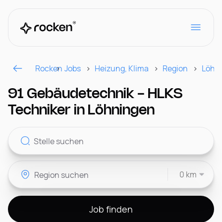
Rocken
Jobs
Heizung, Klima
Region
Löhn
Für Arbeitgeber
91 Gebäudetechnik - HLKS
Techniker in Löhningen
Kontakt
0 km
CH
Job finden