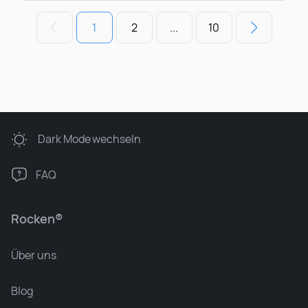
1
2
...
10
Dark Mode
wechseln
FAQ
Rocken®
Über uns
Blog