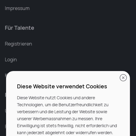
Impressum
Für Talente
Leonard Ramin
Recruiter at Rocken
Registrieren
Login
Karriere bei Rocken
Diese Website verwendet Cookies
Für Unternehmen
Diese Website nutzt Cookies und andere
Technologien, um die Benutzerfreundlichkeit zu
Unsere Dienstleistungen
verbessern und die Leistung der Website sowie
unserer Werbemassnahmen zu messen. Ihre
Einwilligung ist stets freiwillig, nicht erforderlich und
Partnerunternehmen
kann jederzeit abgelehnt oder widerrufen werden.