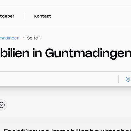
itgeber
Kontakt
madingen
Seite 1
bilien in Guntmadinge