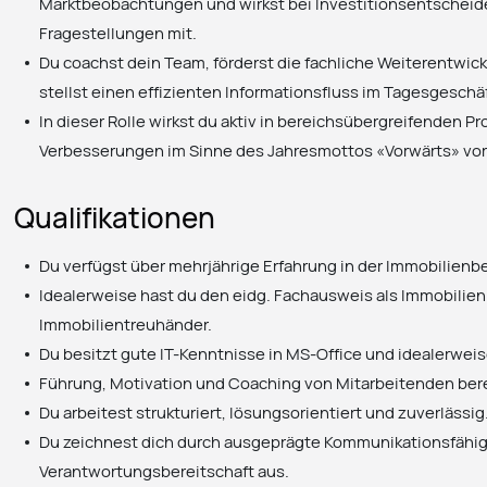
Marktbeobachtungen und wirkst bei Investitionsentscheid
Fragestellungen mit.
Du coachst dein Team, förderst die fachliche Weiterentwic
stellst einen effizienten Informationsfluss im Tagesgeschäf
In dieser Rolle wirkst du aktiv in bereichsübergreifenden Pr
Verbesserungen im Sinne des Jahresmottos «Vorwärts» vor
Qualifikationen
Du verfügst über mehrjährige Erfahrung in der Immobilienb
Idealerweise hast du den eidg. Fachausweis als Immobilienb
Immobilientreuhänder.
Du besitzt gute IT-Kenntnisse in MS-Office und idealerwe
Führung, Motivation und Coaching von Mitarbeitenden bere
Du arbeitest strukturiert, lösungsorientiert und zuverlässig
Du zeichnest dich durch ausgeprägte Kommunikationsfähig
Verantwortungsbereitschaft aus.