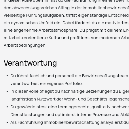
In dieser Rolle übernimmst du die Fachführung in einem Bewi
den abwechslungsreichen Alltag in der Immobilienbewirtschaft
vielseitige Führungsaufgaben, triffst eigenständige Entschei
ein dynamisches Umfeld ein. Dabei förderst du ein motiviertes
eine angenehme Arbeitsatmosphäre. Du prägst mit deinem E
mitarbeiterorientierte Kultur und profitierst von modernen Arb
Arbeitsbedingungen.
Verantwortung
Du führst fachlich und personell ein Bewirtschaftungstea
verantwortest ein eigenes Portfolio.
In dieser Rolle pflegst du nachhaltige Beziehungen zu Eig
langfristigen Nutzwert der Wohn- und Geschäftsliegenscha
Du gewährleistest eine termingerechte, qualitativ hochwe
Dienstleistungen und optimierst interne Prozesse und Ablä
Als Fachführung Immobilienbewirtschaftung analysierst du