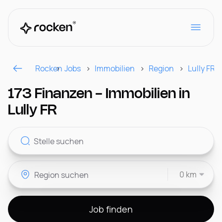
Rocken
Jobs
Immobilien
Region
Lully FR
Für Arbeitgeber
173 Finanzen - Immobilien in
Lully FR
Kontakt
0 km
CH
Job finden