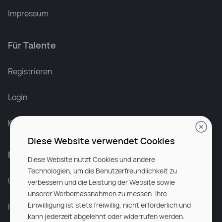
Impressum
Für Talente
Leonard Ramin
Recruiter at Rocken
Registrieren
Login
Karriere bei Rocken
Diese Website verwendet Cookies
Für Unternehmen
Diese Website nutzt Cookies und andere
Technologien, um die Benutzerfreundlichkeit zu
Unsere Dienstleistungen
verbessern und die Leistung der Website sowie
unserer Werbemassnahmen zu messen. Ihre
Einwilligung ist stets freiwillig, nicht erforderlich und
Partnerunternehmen
kann jederzeit abgelehnt oder widerrufen werden.