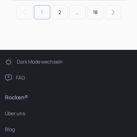
1
2
...
18
Dark Mode
wechseln
FAQ
Rocken®
Über uns
Blog