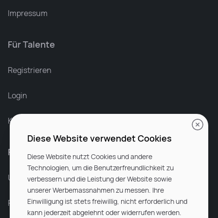
Impressum
Für Talente
Leonard Ramin
Recruiter at Rocken
Registrieren
Login
Karriere bei Rocken
Diese Website verwendet Cookies
Für Unternehmen
Diese Website nutzt Cookies und andere
Technologien, um die Benutzerfreundlichkeit zu
Unsere Dienstleistungen
verbessern und die Leistung der Website sowie
unserer Werbemassnahmen zu messen. Ihre
Einwilligung ist stets freiwillig, nicht erforderlich und
Partnerunternehmen
kann jederzeit abgelehnt oder widerrufen werden.