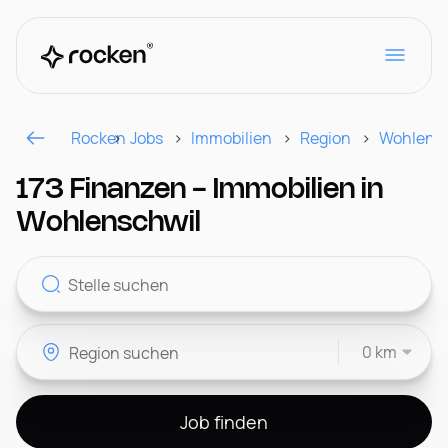
Rocken
Jobs
Immobilien
Region
Wohlensc
Für Arbeitgeber
173 Finanzen - Immobilien in
Wohlenschwil
Kontakt
0 km
CH
Job finden