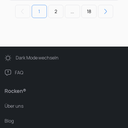
1
2
...
18
Dark Mode
wechseln
FAQ
Rocken®
Über uns
Blog