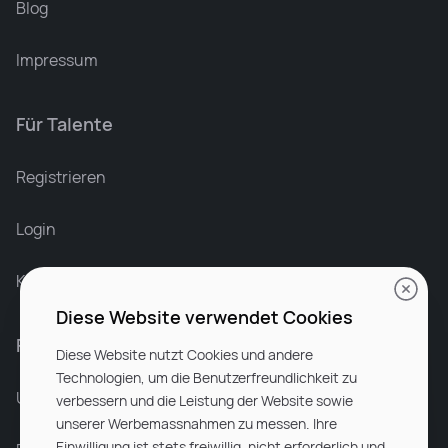
Blog
Impressum
Für Talente
Leonard Ramin
Recruiter at Rocken
Registrieren
Login
Karriere bei Rocken
Diese Website verwendet Cookies
Für Unternehmen
Diese Website nutzt Cookies und andere
Technologien, um die Benutzerfreundlichkeit zu
Unsere Dienstleistungen
verbessern und die Leistung der Website sowie
unserer Werbemassnahmen zu messen. Ihre
Einwilligung ist stets freiwillig, nicht erforderlich und