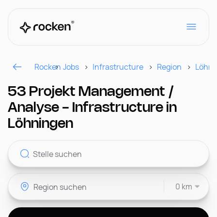
Rocken
Jobs
Infrastructure
Region
Löhni
Für Arbeitgeber
53 Projekt Management /
Analyse - Infrastructure in
Kontakt
Löhningen
CH
0 km