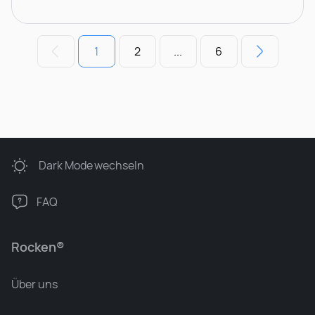
1
2
...
6
Dark Mode
wechseln
FAQ
Rocken®
Über uns