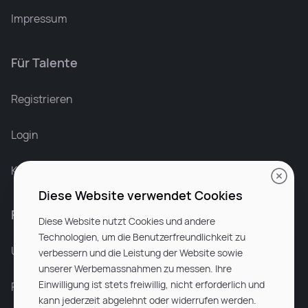
Impressum
Für Talente
Leonard Ramin
Recruiter at Rocken
Registrieren
Login
Karriere bei Rocken
Diese Website verwendet Cookies
Für Unternehmen
Diese Website nutzt Cookies und andere
Technologien, um die Benutzerfreundlichkeit zu
Unsere Dienstleistungen
verbessern und die Leistung der Website sowie
unserer Werbemassnahmen zu messen. Ihre
Einwilligung ist stets freiwillig, nicht erforderlich und
Partnerunternehmen
kann jederzeit abgelehnt oder widerrufen werden.