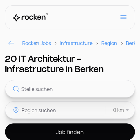
Rocken
Jobs
Infrastructure
Region
Berke
Für Arbeitgeber
20 IT Architektur -
Infrastructure in Berken
Kontakt
0 km
CH
Job finden