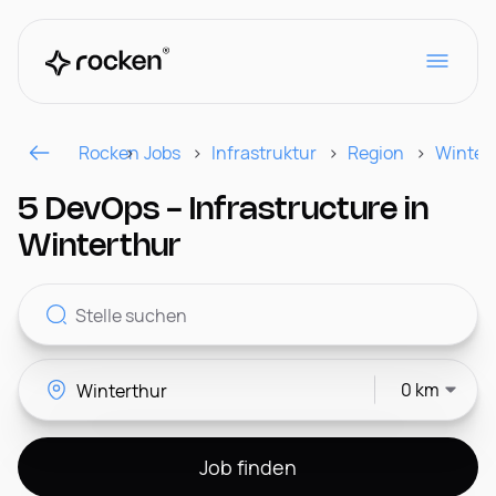
Rocken
Jobs
Infrastruktur
Region
Winter
Für Arbeitgeber
5 DevOps - Infrastructure in
Winterthur
Kontakt
0 km
CH
Job finden