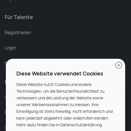
Für Talente
Leonard Ramin
Recruiter at Rocken
Registrieren
Login
Karriere bei Rocken
Diese Website verwendet Cookies
Für Unternehmen
Diese Website nutzt Cookies und andere
Technologien, um die Benutzerfreundlichkeit zu
Unsere Dienstleistungen
verbessern und die Leistung der Website sowie
unserer Werbemassnahmen zu messen. Ihre
Einwilligung ist stets freiwillig, nicht erforderlich und
Partnerunternehmen
kann jederzeit abgelehnt oder widerrufen werden.
Mehr dazu finden Sie in Datenschutzerklärung.
Sitemap