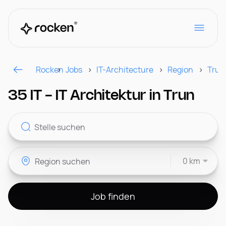
Rocken
Jobs
IT-Architecture
Region
Trun
Für Arbeitgeber
35 IT - IT Architektur in Trun
Kontakt
0 km
CH
Job finden