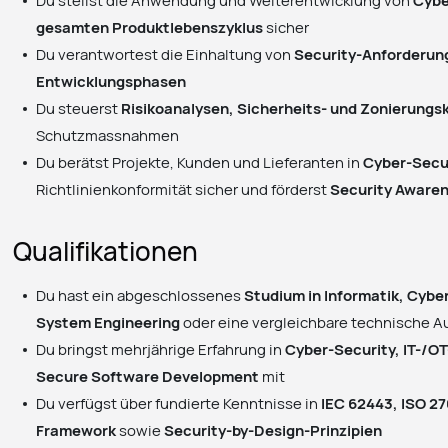
gesamten Produktlebenszyklus
sicher
Du verantwortest die Einhaltung von
Security-Anforderung
Entwicklungsphasen
Du steuerst
Risikoanalysen, Sicherheits- und Zonierung
Schutzmassnahmen
Du berätst Projekte, Kunden und Lieferanten in
Cyber-Secu
Richtlinienkonformität sicher und förderst
Security Awaren
Qualifikationen
Du hast ein abgeschlossenes
Studium in Informatik, Cybe
System Engineering
oder eine vergleichbare technische A
Du bringst mehrjährige Erfahrung in
Cyber-Security, IT-/OT
Secure Software Development
mit
Du verfügst über fundierte Kenntnisse in
IEC 62443, ISO 2
Framework
sowie
Security-by-Design-Prinzipien