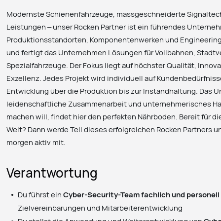
Modernste Schienenfahrzeuge, massgeschneiderte Signaltec
Leistungen – unser Rocken Partner ist ein führendes Unterne
Produktionsstandorten, Komponentenwerken und Engineering
und fertigt das Unternehmen Lösungen für Vollbahnen, Stadtv
Spezialfahrzeuge. Der Fokus liegt auf höchster Qualität, Inno
Exzellenz. Jedes Projekt wird individuell auf Kundenbedürfnis
Entwicklung über die Produktion bis zur Instandhaltung. Das 
leidenschaftliche Zusammenarbeit und unternehmerisches H
machen will, findet hier den perfekten Nährboden. Bereit für 
Welt? Dann werde Teil dieses erfolgreichen Rocken Partners un
morgen aktiv mit.
Verantwortung
Du führst ein
Cyber-Security-Team fachlich und personell
Zielvereinbarungen und Mitarbeiterentwicklung
Du stellst die Anwendung und Weiterentwicklung von
Cybe