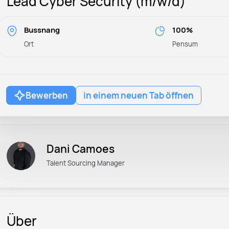
Lead Cyber Security (m/w/d)
Bussnang
100%
Ort
Pensum
Bewerben
in einem neuen Tab öffnen
Dani Camoes
Talent Sourcing Manager
Über