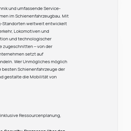
hnik und umfassende Service-
hmen im Schienenfahrzeugbau. Mit
-Standorten weltweit entwickelt
erkehr, Lokomotiven und
vation und technologischer
se zugeschnitten – von der
Unternehmen setzt auf
andeln. Wer Unmögliches möglich
die besten Schienenfahrzeuge der
d gestalte die Mobilität von
inklusive Ressourcenplanung,
r-Security-Prozessen über den