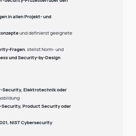
en in allen Projekt- und
skonzepte
und definierst geeignete
rity-Fragen
, stellst Norm- und
ess und Security-by-Design
r-Security, Elektrotechnik oder
usbildung
-Security, Product Security oder
7001, NIST Cybersecurity