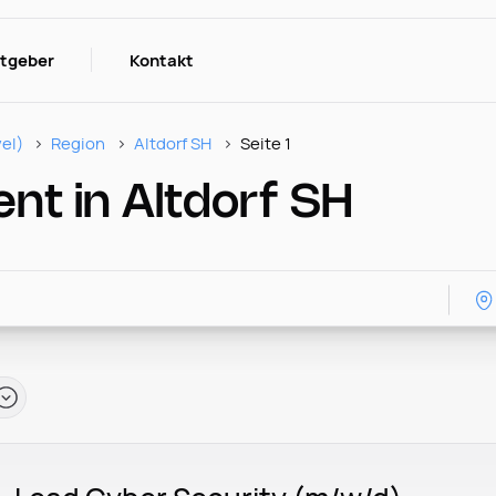
itgeber
Kontakt
el)
Region
Altdorf SH
Seite 1
nt in Altdorf SH