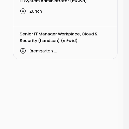
IT System Administrator (m/w/d)
Zürich
Senior IT Manager Workplace, Cloud &
Security (handson) (m/w/d)
Bremgarten bei Bern