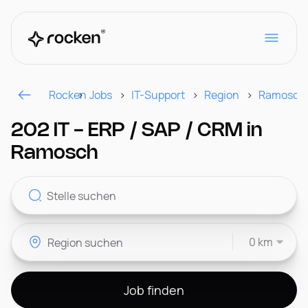
Rocken
Jobs
IT-Support
Region
Ramosch
Für Arbeitgeber
202 IT - ERP / SAP / CRM in
Ramosch
Kontakt
0 km
CH
Job finden