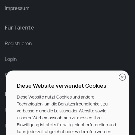
Impressum
Für Talente
Leonard Ramin
Recruiter at Rocken
Registrieren
Login
Karriere bei Rocken
Diese Website verwendet Cookies
Für Unternehmen
Diese Website nutzt Cookies und andere
Technologien, um die Benutzerfreundlichkeit zu
Unsere Dienstleistungen
verbessern und die Leistung der Website sowie
unserer Werbemassnahmen zu messen. Ihre
Einwilligung ist stets freiwillig, nicht erforderlich und
Partnerunternehmen
kann jederzeit abgelehnt oder widerrufen werden.