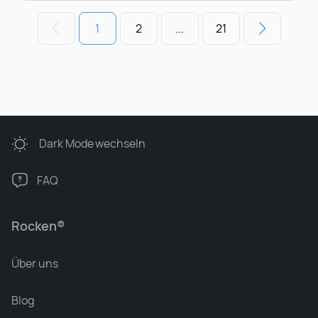
1
2
...
21
Dark Mode
wechseln
FAQ
Rocken®
Über uns
Blog