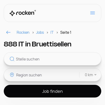
Rocken
Jobs
IT
Seite 1
Für Arbeitgeber
888 IT in Bruettisellen
Kontakt
0 km
CH
Job finden