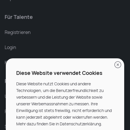
Für Talente
Leonard Ramin
Recruiter at Rocken
Registrieren
Login
Karriere bei Rocken
Diese Website verwendet Cookies
Für Unternehmen
Diese Website nutzt Cookies und andere
Technologien, um die Benutzerfreundlichkeit zu
Unsere Dienstleistungen
verbessern und die Leistung der Website sowie
unserer Werbemassnahmen zu messen. Ihre
Einwilligung ist stets freiwillig, nicht erforderlich und
Partnerunternehmen
kann jederzeit abgelehnt oder widerrufen werden.
Mehr dazu finden Sie in Datenschutzerklärung.
Sitemap