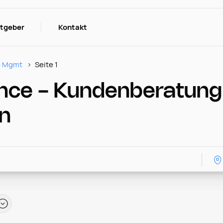
itgeber
Kontakt
p Mgmt
Seite 1
nce - Kundenberatung 
en