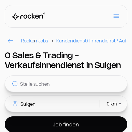
Rocken
Jobs
Kundendienst/ Innendienst / Auft
Für Arbeitgeber
0 Sales & Trading -
Verkaufsinnendienst in Sulgen
Kontakt
0 km
CH
Job finden