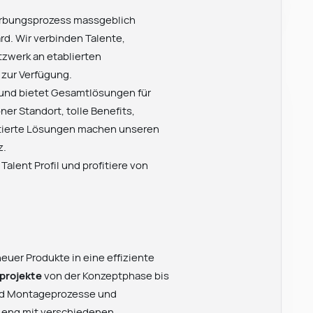
werbungsprozess massgeblich
rd. Wir verbinden Talente,
zwerk an etablierten
 zur Verfügung.
st und bietet Gesamtlösungen für
er Standort, tolle Benefits,
entierte Lösungen machen unseren
z.
alent Profil und profitiere von
neuer Produkte in eine effiziente
sprojekte
von der Konzeptphase bis
nd Montageprozesse und
e eng mit verschiedenen