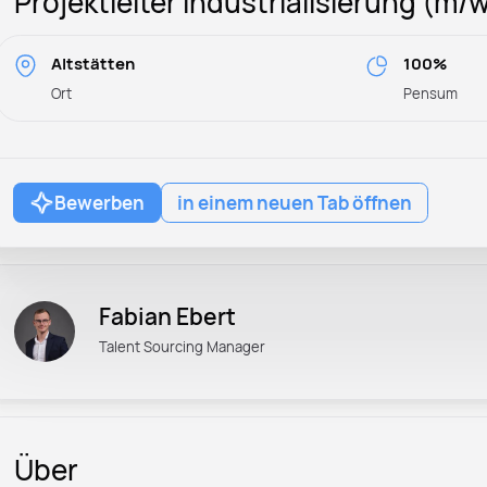
Projektleiter Industrialisierung (m/
Altstätten
100%
Ort
Pensum
Bewerben
in einem neuen Tab öffnen
Fabian Ebert
Talent Sourcing Manager
Über