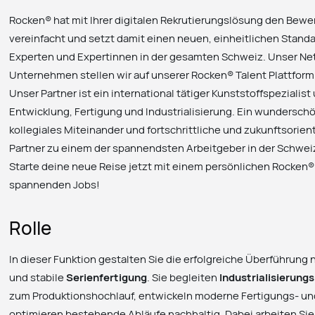
Rocken® hat mit Ihrer digitalen Rekrutierungslösung den Be
vereinfacht und setzt damit einen neuen, einheitlichen Standa
Experten und Expertinnen in der gesamten Schweiz. Unser Net
Unternehmen stellen wir auf unserer Rocken® Talent Plattform
Unser Partner ist ein international tätiger Kunststoffspeziali
Entwicklung, Fertigung und Industrialisierung. Ein wunderschön
kollegiales Miteinander und fortschrittliche und zukunftsori
Partner zu einem der spannendsten Arbeitgeber in der Schwei
Starte deine neue Reise jetzt mit einem persönlichen Rocken® T
spannenden Jobs!
Rolle
In dieser Funktion gestalten Sie die erfolgreiche Überführung 
und stabile
Serienfertigung
. Sie begleiten
Industrialisierung
zum Produktionshochlauf, entwickeln moderne Fertigungs- u
optimieren bestehende Abläufe nachhaltig. Dabei arbeiten Si