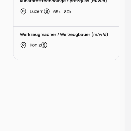
Kunststofftechnologe Spritzguss (m/w/d)
Luzern
65k - 80k
Werkzeugmacher / Werzeugbauer (m/w/d)
Köniz