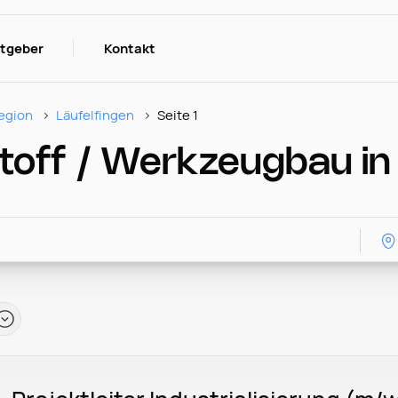
itgeber
Kontakt
egion
Läufelfingen
Seite 1
toff / Werkzeugbau in