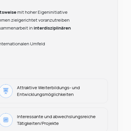
itsweise
mit hoher Eigeninitiative
hemen zielgerichtet voranzutreiben
usammenarbeit in
interdisziplinären
nternationalen Umfeld
Attraktive Weiterbildungs- und
Entwicklungsmöglichkeiten
Leonard Ramin
Interessante und abwechslungsreiche
Recruiter at Rocken
Tätigkeiten/Projekte