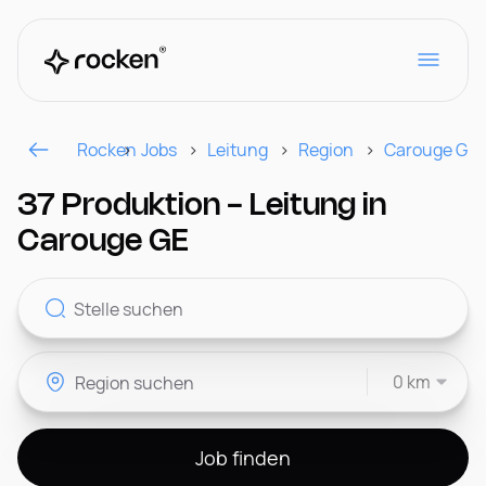
Rocken
Jobs
Leitung
Region
Carouge GE
Für Arbeitgeber
37 Produktion - Leitung in
Carouge GE
Kontakt
0 km
CH
Job finden