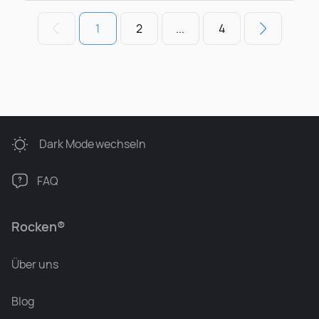
1
2
...
4
Dark Mode
wechseln
FAQ
Rocken®
Über uns
Blog