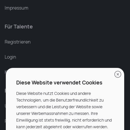
Impressum
Für Talente
Leonard Ramin
Recruiter at Rocken
Registrieren
Login
Karriere bei Rocken
Diese Website verwendet Cookies
Für Unternehmen
Diese Website nutzt Cookies und andere
Technologien, um die Benutzerfreundlichkeit zu
Unsere Dienstleistungen
verbessern und die Leistung der Website sowie
unserer Werbemassnahmen zu messen. Ihre
Einwilligung ist stets freiwillig, nicht erforderlich und
Partnerunternehmen
kann jederzeit abgelehnt oder widerrufen werden.