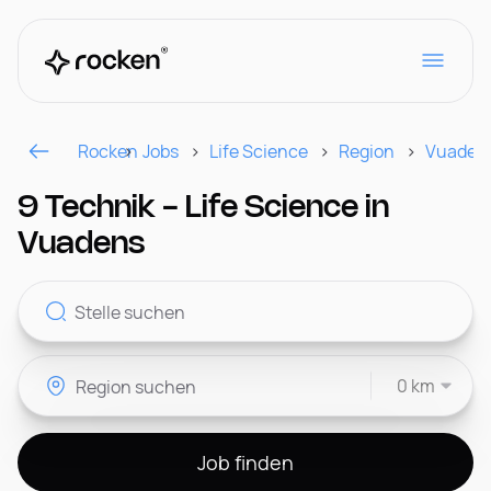
Rocken
Jobs
Life Science
Region
Vuaden
Für Arbeitgeber
9 Technik - Life Science in
Vuadens
Kontakt
0 km
CH
Job finden