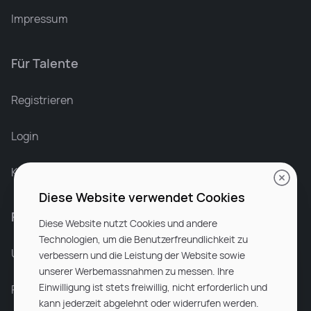
Impressum
Für Talente
Leonard Ramin
Recruiter at Rocken
Registrieren
Login
Karriere bei Rocken
Diese Website verwendet Cookies
Für Unternehmen
Diese Website nutzt Cookies und andere
Technologien, um die Benutzerfreundlichkeit zu
Unsere Dienstleistungen
verbessern und die Leistung der Website sowie
unserer Werbemassnahmen zu messen. Ihre
Einwilligung ist stets freiwillig, nicht erforderlich und
Partnerunternehmen
kann jederzeit abgelehnt oder widerrufen werden.