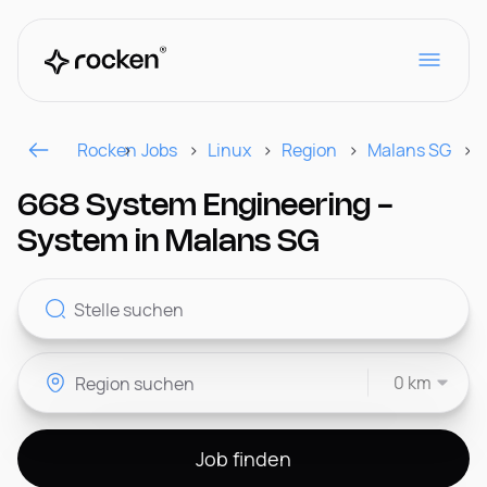
Rocken
Jobs
Linux
Region
Malans SG
Für Arbeitgeber
668 System Engineering -
System in Malans SG
Kontakt
0 km
CH
Job finden