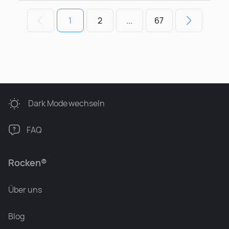
1
2
...
67
Dark Mode
wechseln
FAQ
Rocken®
Über uns
Blog