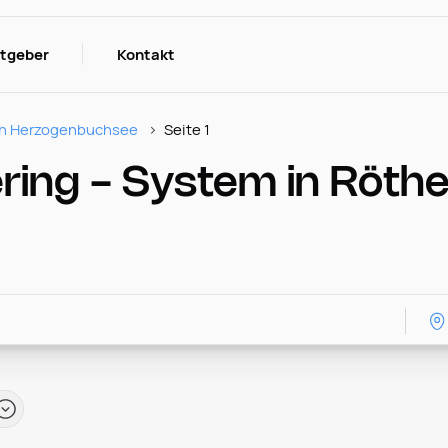
itgeber
Kontakt
h Herzogenbuchsee
Seite 1
ring - System in Röth