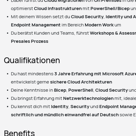
Dabei führst du
Cloud Migrationen
von
On Premises
in die
optimierst
Cloud Infrastrukturen
mit
PowerShell/Bicep
u
Mit deinem Wissen setzt du
Cloud Security
,
Identity und
Endpoint Management
im Bereich
Modern Work
um
Du berätst Kunden und Teams, führst
Workshops & Assess
Presales Prozess
Qualifikationen
Du hast mindestens
3 Jahre Erfahrung mit Microsoft Azur
entwickelst gerne
sichere Cloud Architekturen
Deine Kenntnisse in
Bicep
,
PowerShell
,
Cloud Security
un
Du bringst Erfahrung mit
Netzwerktechnologien
mit, ideal
Du kennst dich mit
Identity
,
Security
und
Endpoint Mana
schriftlich und mündlich einwandfrei auf Deutsch
sowie E
Benefits