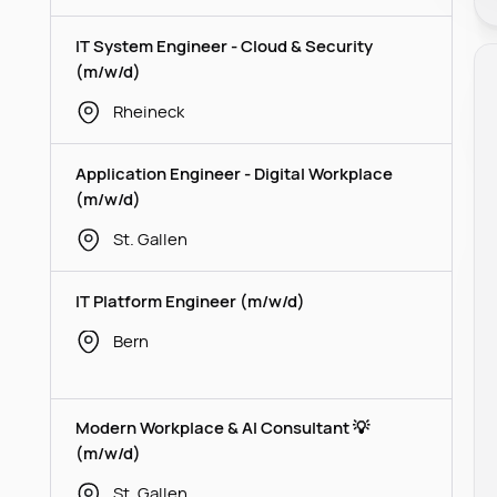
IT System Engineer - Cloud & Security
(m/w/d)
Rheineck
Application Engineer - Digital Workplace
(m/w/d)
St. Gallen
IT Platform Engineer (m/w/d)
Bern
Modern Workplace & AI Consultant 💡
(m/w/d)
St. Gallen