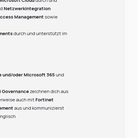
Microsoft Cloud
durch und
nd
Netzwerkintegration
 Access Management
sowie
ments
durch und unterstützt im
e und/oder Microsoft 365
und
d
Governance
zeichnen dich aus
erweise auch mit
Fortinet
gement
aus und kommunizierst
nglisch