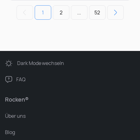
1
2
...
52
Dark Mode
wechseln
FAQ
Rocken®
Über uns
Blog