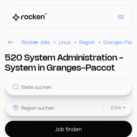
Rocken
Jobs
Linux
Region
Granges-Pacc
Für Arbeitgeber
520 System Administration -
System in Granges-Paccot
Kontakt
0 km
CH
Job finden