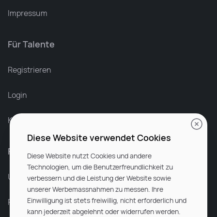
Impressum
Für Talente
Leonard Ramin
Recruiter at Rocken
Registrieren
Login
Karriere bei Rocken
Diese Website verwendet Cookies
Für Unternehmen
Diese Website nutzt Cookies und andere
Technologien, um die Benutzerfreundlichkeit zu
Unsere Dienstleistungen
verbessern und die Leistung der Website sowie
unserer Werbemassnahmen zu messen. Ihre
Einwilligung ist stets freiwillig, nicht erforderlich und
Partnerunternehmen
kann jederzeit abgelehnt oder widerrufen werden.