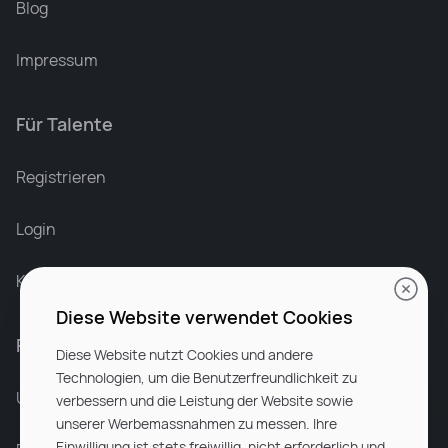
Blog
Impressum
Für Talente
Leonard Ramin
Recruiter at Rocken
Registrieren
Login
Karriere bei Rocken
Diese Website verwendet Cookies
Für Unternehmen
Diese Website nutzt Cookies und andere
Technologien, um die Benutzerfreundlichkeit zu
Unsere Dienstleistungen
verbessern und die Leistung der Website sowie
unserer Werbemassnahmen zu messen. Ihre
Einwilligung ist stets freiwillig, nicht erforderlich und