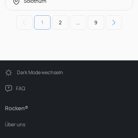
Solothurn
1
2
...
9
Dark Mode
wechseln
FAQ
Rocken®
Über uns