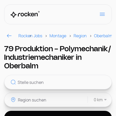
Rocken
Jobs
Montage
Region
Oberbalm
Für Arbeitgeber
79 Produktion - Polymechanik/
Industriemechaniker in
Kontakt
Oberbalm
CH
0 km