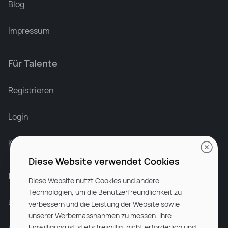
Blog
Impressum
Für Talente
Leonard Ramin
Recruiter at Rocken
Registrieren
Login
Karriere bei Rocken
Diese Website verwendet Cookies
Für Unternehmen
Diese Website nutzt Cookies und andere
Technologien, um die Benutzerfreundlichkeit zu
Unsere Dienstleistungen
verbessern und die Leistung der Website sowie
unserer Werbemassnahmen zu messen. Ihre
Einwilligung ist stets freiwillig, nicht erforderlich und