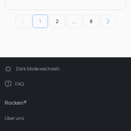
1
2
...
8
Dark Mode
wechseln
FAQ
Rocken®
Über uns