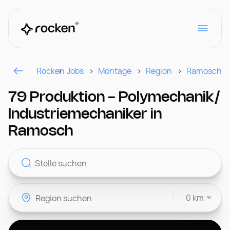
Rocken
Jobs
Montage
Region
Ramosch
Für Arbeitgeber
79 Produktion - Polymechanik/
Industriemechaniker in
Kontakt
Ramosch
CH
0 km