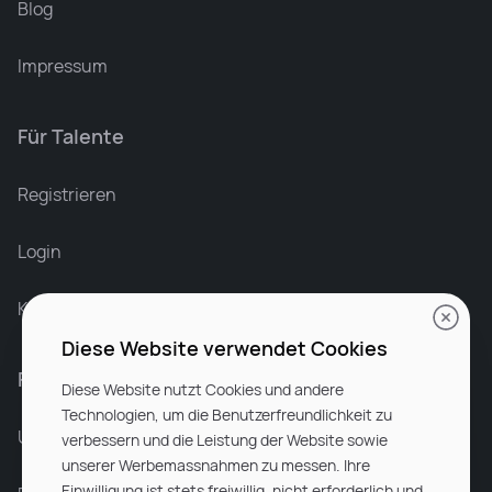
Blog
Impressum
Für Talente
Leonard Ramin
Recruiter at Rocken
Registrieren
Login
Karriere bei Rocken
Diese Website verwendet Cookies
Für Unternehmen
Diese Website nutzt Cookies und andere
Technologien, um die Benutzerfreundlichkeit zu
Unsere Dienstleistungen
verbessern und die Leistung der Website sowie
unserer Werbemassnahmen zu messen. Ihre
Einwilligung ist stets freiwillig, nicht erforderlich und