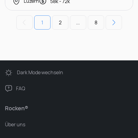
Luzern
58k - 72k
1
2
...
8
Dark Mode
wechseln
FAQ
Rocken®
Über uns